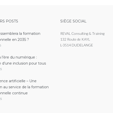
RS POSTS
SIÈGE SOCIAL
essemblera la formation
REVAL Consulting & Training
132 Route de KAYL
onnelle en 2035 ?
L-3514 DUDELANGE
6
 l’ère du numérique :
e d’une inclusion pour tous
25
gence artificielle – Une
on au service de la formation
onnelle continue
25