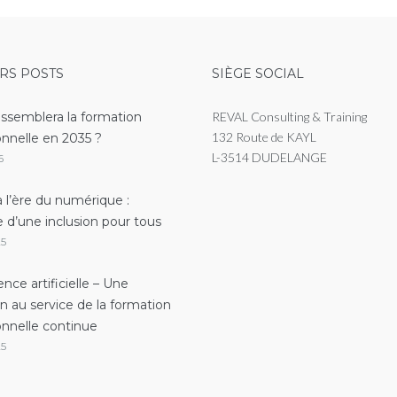
RS POSTS
SIÈGE SOCIAL
essemblera la formation
REVAL Consulting & Training
132 Route de KAYL
onnelle en 2035 ?
L-3514 DUDELANGE
6
 l’ère du numérique :
e d’une inclusion pour tous
25
gence artificielle – Une
on au service de la formation
onnelle continue
25