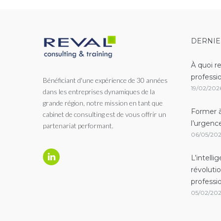
DERNIE
À quoi r
professi
Bénéficiant d'une expérience de 30 années
19/02/202
dans les entreprises dynamiques de la
grande région, notre mission en tant que
Former à
cabinet de consulting est de vous offrir un
l’urgenc
partenariat performant.
06/05/20
L’intelli
révoluti
Linkedin
professi
05/02/20