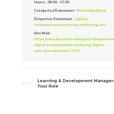
Heure :
08:30 - 17:30
Catégorie d’Évènement:
Marketing digital
Étiquettes Évènement :
digital
,
fondamentaux
,
marketeur
,
marketing
,
non
Site Web :
https://www.houseoftraining.lu/training/marke
digital-fondamentaux-marketing-digital-
pour-non-marketeur-5172
Évènement
Learning & Development Manager: 
Your Role
Navigation