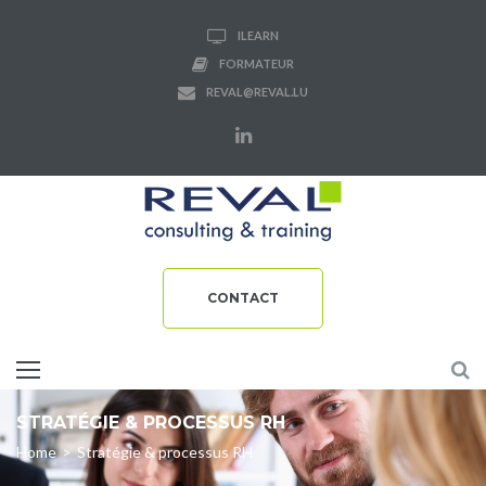
ILEARN
FORMATEUR
REVAL@REVAL.LU
CONTACT
STRATÉGIE & PROCESSUS RH
Home
>
Stratégie & processus RH