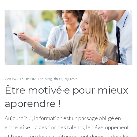
Étiquette :
apprendre
22/03/2019
in
HR
,
Training
0
by
reval
Être motivé·e pour mieux
apprendre !
Aujourd’hui, la formation est un passage obligé en
entreprise. La gestion des talents, le développement
et l’évolution des compétences sont devenus des clés