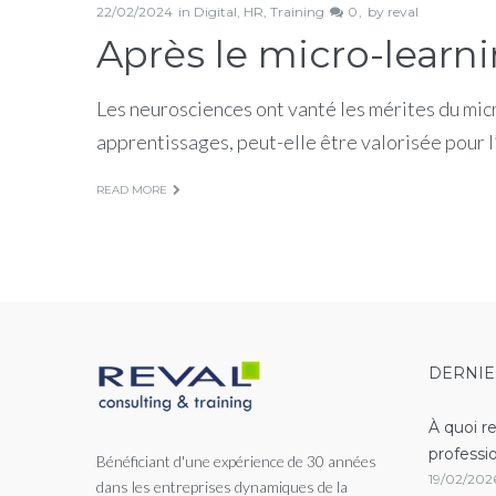
22/02/2024
in
Digital
,
HR
,
Training
0
by
reval
Après le micro-learni
Les neurosciences ont vanté les mérites du mic
apprentissages, peut-elle être valorisée pour 
READ MORE
DERNIE
À quoi r
professi
Bénéficiant d'une expérience de 30 années
19/02/202
dans les entreprises dynamiques de la