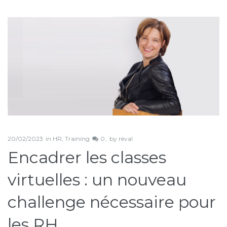
Étiquette :
challenge
20/02/2023
in
HR
,
Training
0
by
reval
Encadrer les classes
virtuelles : un nouveau
challenge nécessaire pour
les RH