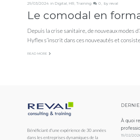
29/03/2024
in
Digital
,
HR
,
Training
0
by
reval
Le comodal en forma
Depuis la crise sanitaire, de nouveaux modes d
Hyflex s’inscrit dans ces nouveautés et consiste
READ MORE
DERNIE
À quoi r
professi
Bénéficiant d'une expérience de 30 années
19/02/202
dans les entreprises dynamiques de la