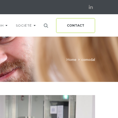
Linkedin
RH
SOCIÉTÉ
CONTACT
Home
>
comodal