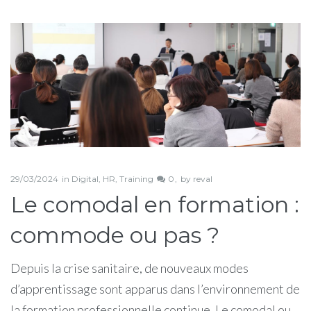
Étiquette :
formateur
29/03/2024
in
Digital
,
HR
,
Training
0
by
reval
Le comodal en formation :
commode ou pas ?
Depuis la crise sanitaire, de nouveaux modes
d’apprentissage sont apparus dans l’environnement de
la formation professionnelle continue. Le comodal ou