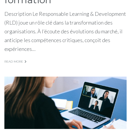
Description Le Responsable Learning & Development
(RLD) joue un rôle clé dans la transformation des
organisations. À l’écoute des évolutions du marché, il
anticipe les compétences critiques, conçoit des
expériences…
READ MORE