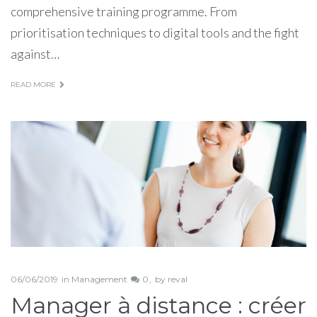
comprehensive training programme. From
prioritisation techniques to digital tools and the fight
against…
READ MORE
06/06/2019
in
Management
0
by
reval
Manager à distance : créer