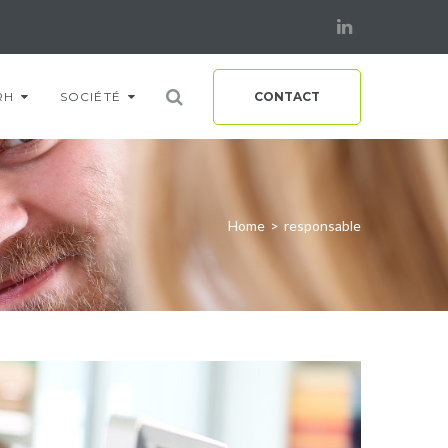
Linkedin
RH
SOCIÉTÉ
CONTACT
Home
>
responsable