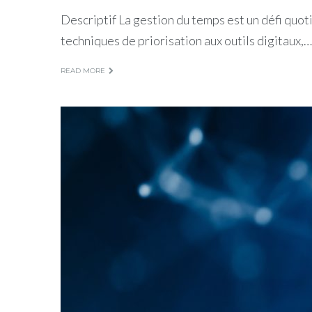
Descriptif La gestion du temps est un défi qu
techniques de priorisation aux outils digitaux,…
READ MORE