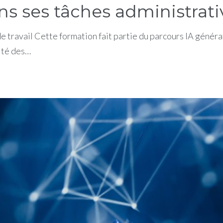
 ses tâches administrative
de travail Cette formation fait partie du parcours IA gén
ité des…