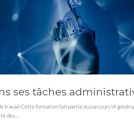
 ses tâches administrative
de travail Cette formation fait partie du parcours IA gén
ité des…