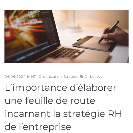
Catégorie :
Strategy
06/06/2024
in
HR
,
Organization
,
Strategy
0
by
reval
L’importance d’élaborer
une feuille de route
incarnant la stratégie RH
de l’entreprise