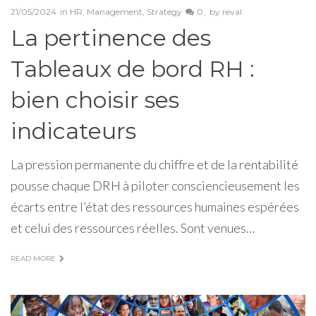
21/05/2024
in
HR
,
Management
,
Strategy
0
by
reval
La pertinence des
Tableaux de bord RH :
bien choisir ses
indicateurs
La pression permanente du chiffre et de la rentabilité
pousse chaque DRH à piloter consciencieusement les
écarts entre l’état des ressources humaines espérées
et celui des ressources réelles. Sont venues…
READ MORE