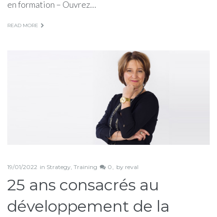
en formation – Ouvrez…
READ MORE
19/01/2022
in
Strategy
,
Training
0
by
reval
25 ans consacrés au
développement de la