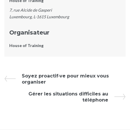
House of Training
7, rue Alcide de Gasperi
Luxembourg
,
L-1615
Luxembourg
Organisateur
House of Training
Évènement
Soyez proactif·ve pour mieux vous
organiser
Navigation
Gérer les situations difficiles au
téléphone