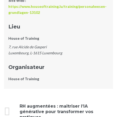
Site Web :
https://www.houseoftraining.lu/training/personalwesen-
grundlagen-13102
Lieu
House of Training
7, rue Alcide de Gasperi
Luxembourg
,
L-1615
Luxembourg
Organisateur
House of Training
Évènement
RH augmentées : maitriser l’IA
générative pour transformer vos
Navigation