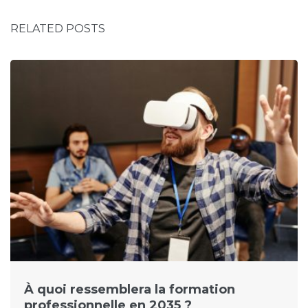
RELATED POSTS
À quoi ressemblera la formation
professionnelle en 2035 ?