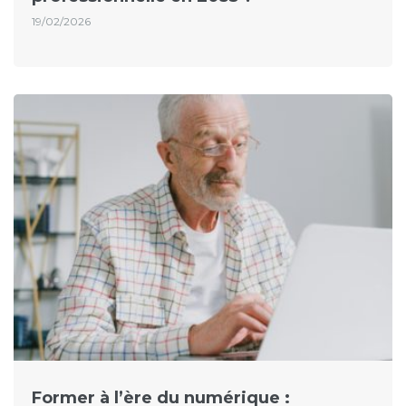
19/02/2026
Former à l’ère du numérique :