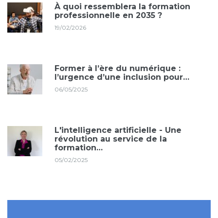
À quoi ressemblera la formation
professionnelle en 2035 ?
19/02/2026
Former à l’ère du numérique :
l’urgence d’une inclusion pour…
06/05/2025
L'intelligence artificielle - Une
révolution au service de la
formation…
05/02/2025