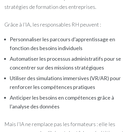
stratégies de formation des entreprises.
Grâce à l’IA, les responsables RH peuvent :
Personnaliser les parcours d’apprentissage en
fonction des besoins individuels
Automatiser les processus administratifs pour se
concentrer sur des missions stratégiques
Utiliser des simulations immersives (VR/AR) pour
renforcer les compétences pratiques
Anticiper les besoins en compétences grâce à
l’analyse des données
Mais l’IA ne remplace pas les formateurs : elle les