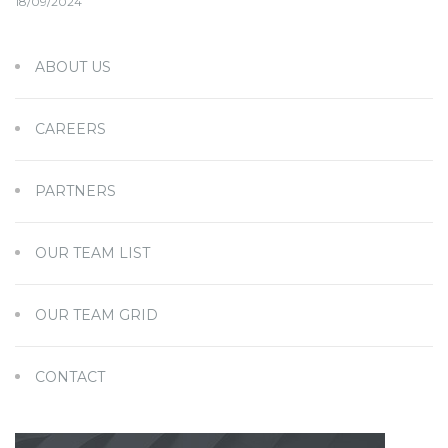
18/09/2024
ABOUT US
CAREERS
PARTNERS
OUR TEAM LIST
OUR TEAM GRID
CONTACT