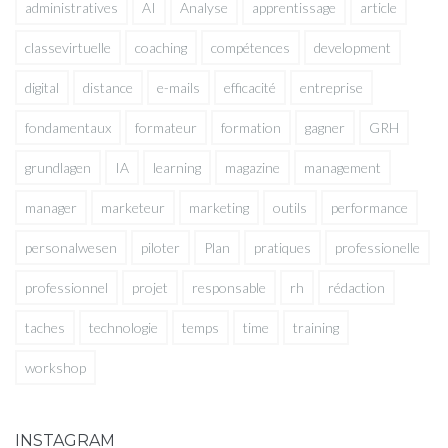
administratives
AI
Analyse
apprentissage
article
classevirtuelle
coaching
compétences
development
digital
distance
e-mails
efficacité
entreprise
fondamentaux
formateur
formation
gagner
GRH
grundlagen
IA
learning
magazine
management
manager
marketeur
marketing
outils
performance
personalwesen
piloter
Plan
pratiques
professionelle
professionnel
projet
responsable
rh
rédaction
taches
technologie
temps
time
training
workshop
INSTAGRAM