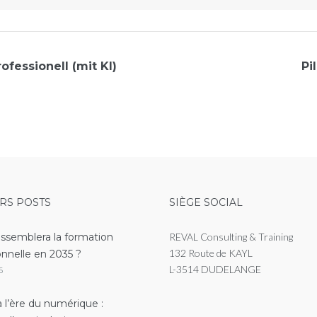
ofessionell (mit KI)
Pi
RS POSTS
SIÈGE SOCIAL
essemblera la formation
REVAL Consulting & Training
132 Route de KAYL
onnelle en 2035 ?
L-3514 DUDELANGE
6
 l’ère du numérique :