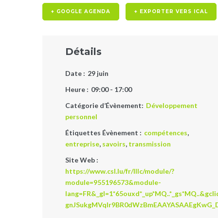
+ GOOGLE AGENDA
+ EXPORTER VERS ICAL
Détails
Date :
29 juin
Heure :
09:00 - 17:00
Catégorie d’Évènement:
Développement
personnel
Étiquettes Évènement :
compétences
,
entreprise
,
savoirs
,
transmission
Site Web :
https://www.csl.lu/fr/lllc/module/?
module=955196573&module-
lang=FR&_gl=1*65ouxd*_up*MQ..*_gs*MQ..&gcl
gnJSukgMVqIr9BR0dWzBmEAAYASAAEgKwG_D