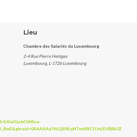
Lieu
Chambre des Salariés du Luxembourg
2-4 Rue Pierre Hentges
Luxembourg
,
L-1726
Luxembourg
id=EAIaIQobChMIoa-
_BwE&gbraid=0AAAAAqYhLQIlSKqNTmAWCfJJnLEHBBk3Z