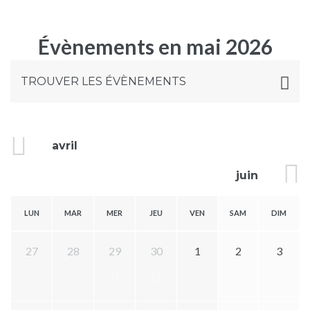
Évènements en mai 2026
Évènements
TROUVER LES ÉVÈNEMENTS
Search
and
avril
Views
juin
Navigation
Calendar
LUN
MAR
MER
JEU
VEN
SAM
DIM
of
Calendar
27
28
29
30
1
2
3
of
Évènements
Évènements