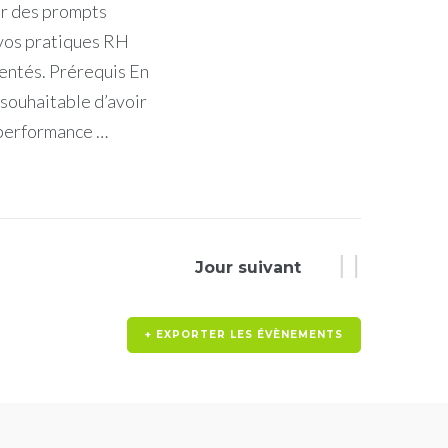
er des prompts
 vos pratiques RH
entés. Prérequis En
 souhaitable d’avoir
a performance …
Jour suivant
+ EXPORTER LES ÉVÈNEMENTS