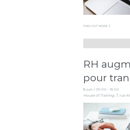
FIND OUT MORE
RH augmen
pour tran
8 juin / 09:00
-
16:00
House of Training,
7, rue A