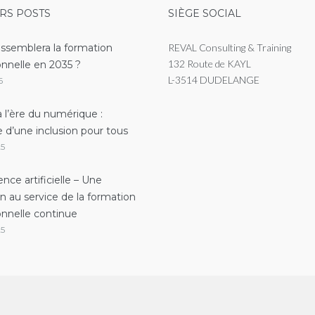
RS POSTS
SIÈGE SOCIAL
essemblera la formation
REVAL Consulting & Training
132 Route de KAYL
onnelle en 2035 ?
L-3514 DUDELANGE
6
 l’ère du numérique :
e d’une inclusion pour tous
25
gence artificielle – Une
on au service de la formation
onnelle continue
25