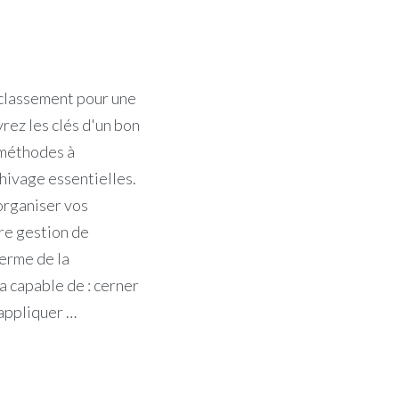
 classement pour une
rez les clés d'un bon
 méthodes à
chivage essentielles.
organiser vos
re gestion de
terme de la
a capable de : cerner
appliquer …