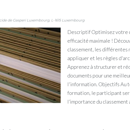
lcide de Gasperi
Luxembourg
,
L-1615
Luxembourg
Descriptif Optimisez votre
efficacité maximale ! Découv
classement, les différentes
appliquer et les règles d'ar
Apprenez à structurer et ré
documents pour une meilleu
l'information. Objectifs Au 
formation, le participant ser
l’importance du classement 