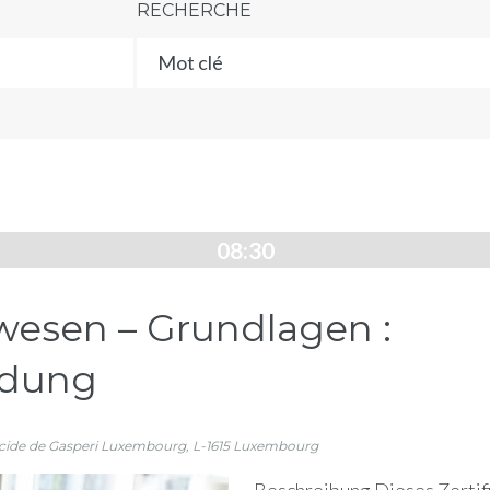
RECHERCHE
08:30
wesen – Grundlagen :
ldung
lcide de Gasperi
Luxembourg
,
L-1615
Luxembourg
Beschreibung Dieses Zertifi