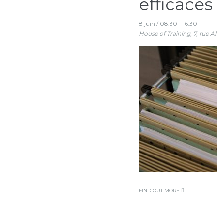
efficaces
8 juin / 08:30
-
16:30
House of Training,
7, rue A
FIND OUT MORE