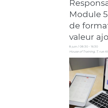
Responsa
Module 5 
de format
valeur aj
8 juin / 08:30
-
16:30
House of Training,
7, rue A