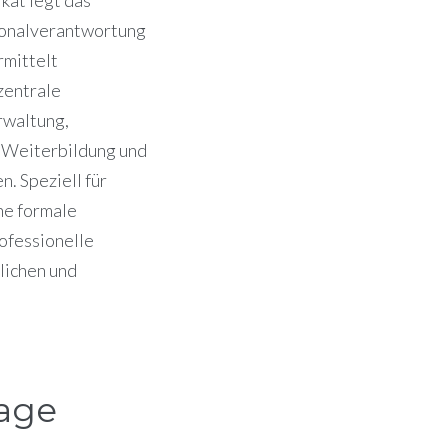
rsonalverantwortung
mittelt
zentrale
rwaltung,
, Weiterbildung und
n. Speziell für
ne formale
ofessionelle
lichen und
vage