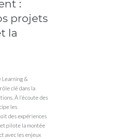
nt :
os projets
t la
 Learning &
ôle clé dans la
tions. À l’écoute des
cipe les
oit des expériences
et pilote la montée
ct avec les enjeux