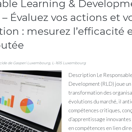
ble Learning & Developme
– Évaluez vos actions et v
ion : mesurez l’efficacité e
outée
lcide de Gasperi
Luxembourg
,
L-1615
Luxembourg
Description Le Responsable
Development (RLD) joue un r
transformation des organisa
évolutions du marché, il anti
compétences critiques, conç
d’apprentissage innovantes 
en compétences en lien dire