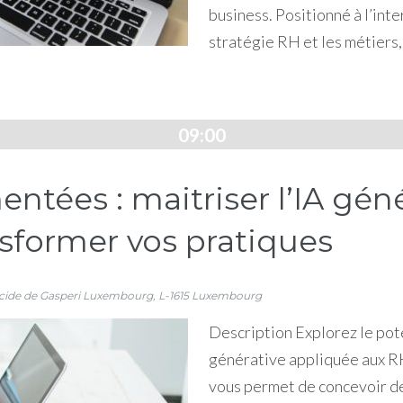
business. Positionné à l’inte
stratégie RH et les métiers,
09:00
tées : maitriser l’IA géné
sformer vos pratiques
lcide de Gasperi
Luxembourg
,
L-1615
Luxembourg
Description Explorez le pote
générative appliquée aux RH
vous permet de concevoir d