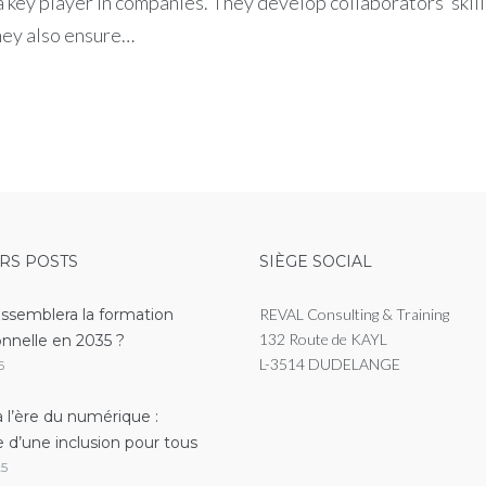
ey player in companies. They develop collaborators’ skills
They also ensure…
RS POSTS
SIÈGE SOCIAL
essemblera la formation
REVAL Consulting & Training
132 Route de KAYL
onnelle en 2035 ?
L-3514 DUDELANGE
6
 l’ère du numérique :
e d’une inclusion pour tous
25