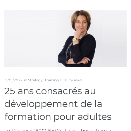
Jour :
19
janvier
2022
19/01/2022
in
Strategy
,
Training
0
by
reval
25 ans consacrés au
développement de la
formation pour adultes
Le 12 janvier 2022, REVAL Consulting publie un