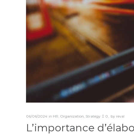
06/06/2024
in
HR
,
Organization
,
Strategy
0
by
reval
L’importance d’élabor