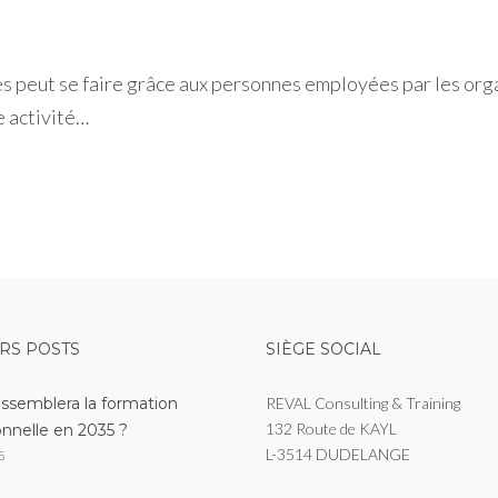
es peut se faire grâce aux personnes employées par les orga
e activité…
RS POSTS
SIÈGE SOCIAL
essemblera la formation
REVAL Consulting & Training
132 Route de KAYL
onnelle en 2035 ?
L-3514 DUDELANGE
6