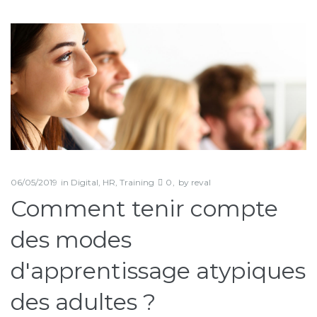
Jour :
6
mai
2019
06/05/2019
in
Digital
,
HR
,
Training
0
by
reval
Comment tenir compte
des modes
d'apprentissage atypiques
des adultes ?